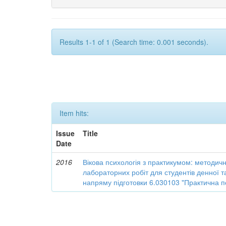
Results 1-1 of 1 (Search time: 0.001 seconds).
Item hits:
Issue
Title
Date
2016
Вікова психологія з практикумом: методичн
лабораторних робіт для студентів денної 
напряму підготовки 6.030103 "Практична п