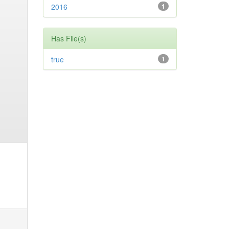
2016
1
Has File(s)
true
1