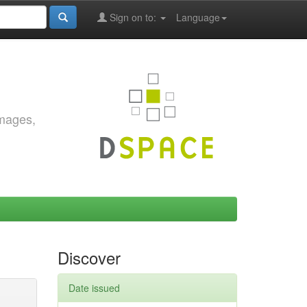
Sign on to:
Language
images,
Discover
Date issued