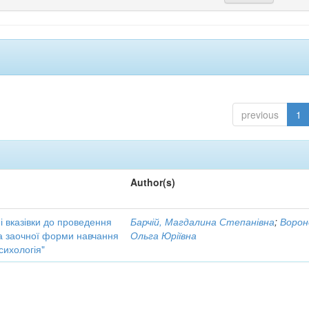
previous
1
Author(s)
і вказівки до проведення
Барчій, Магдалина Степанівна
;
Ворон
та заочної форми навчання
Ольга Юріївна
сихологія"