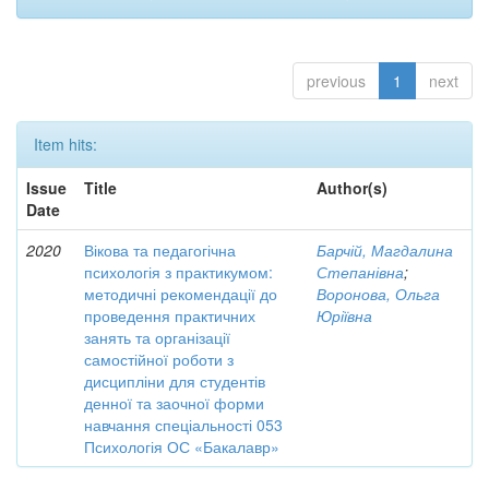
previous
1
next
Item hits:
Issue
Title
Author(s)
Date
2020
Вікова та педагогічна
Барчій, Магдалина
психологія з практикумом:
Степанівна
;
методичні рекомендації до
Воронова, Ольга
проведення практичних
Юріївна
занять та організації
самостійної роботи з
дисципліни для студентів
денної та заочної форми
навчання спеціальності 053
Психологія ОС «Бакалавр»