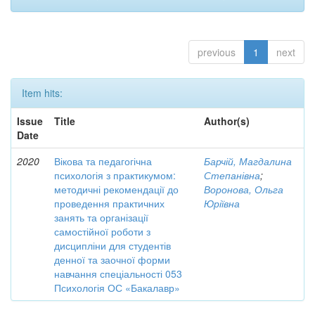
previous
1
next
Item hits:
Issue
Title
Author(s)
Date
2020
Вікова та педагогічна
Барчій, Магдалина
психологія з практикумом:
Степанівна
;
методичні рекомендації до
Воронова, Ольга
проведення практичних
Юріївна
занять та організації
самостійної роботи з
дисципліни для студентів
денної та заочної форми
навчання спеціальності 053
Психологія ОС «Бакалавр»