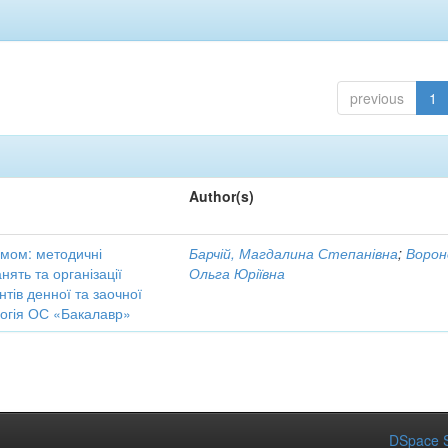
previous
1
Author(s)
кумом: методичні
Барчій, Магдалина Степанівна
;
Ворон
ять та організації
Ольга Юріївна
нтів денної та заочної
логія ОС «Бакалавр»
DSpace S