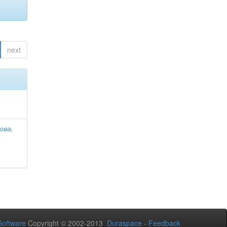
next
ова,
oftware
Copyright © 2002-2013
Duraspace
-
Feedback