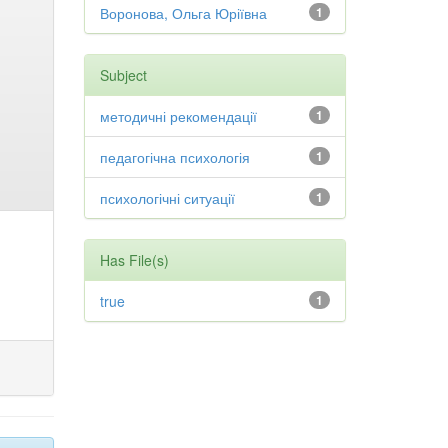
Воронова, Ольга Юріївна
1
Subject
методичні рекомендації
1
педагогічна психологія
1
психологічні ситуації
1
Has File(s)
true
1