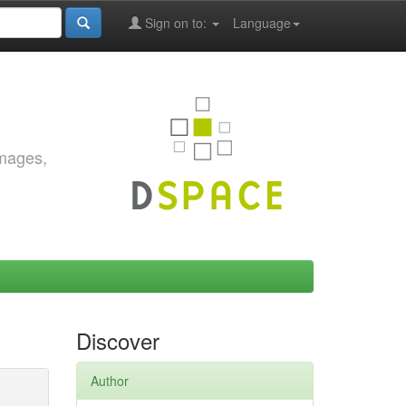
Sign on to:
Language
images,
Discover
Author