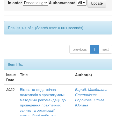
In order
Authors/record
Results 1-1 of 1 (Search time: 0.001 seconds).
previous
1
next
Item hits:
Issue
Title
Author(s)
Date
2020
Вікова та педагогічна
Барчій, Магдалина
психологія з практикумом:
Степанівна
;
методичні рекомендації до
Воронова, Ольга
проведення практичних
Юріївна
занять та організації
самостійної роботи з