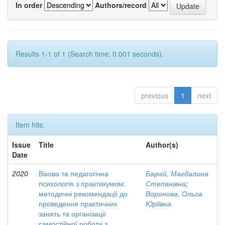
In order
Authors/record
Results 1-1 of 1 (Search time: 0.001 seconds).
previous
1
next
Item hits:
Issue
Title
Author(s)
Date
2020
Вікова та педагогічна
Барчій, Магдалина
психологія з практикумом:
Степанівна
;
методичні рекомендації до
Воронова, Ольга
проведення практичних
Юріївна
занять та організації
самостійної роботи з