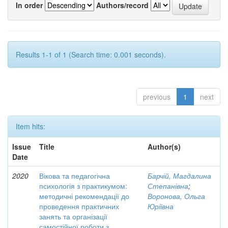
In order
Authors/record
Results 1-1 of 1 (Search time: 0.001 seconds).
previous
1
next
Item hits:
Issue
Title
Author(s)
Date
2020
Вікова та педагогічна
Барчій, Магдалина
психологія з практикумом:
Степанівна
;
методичні рекомендації до
Воронова, Ольга
проведення практичних
Юріївна
занять та організації
самостійної роботи з