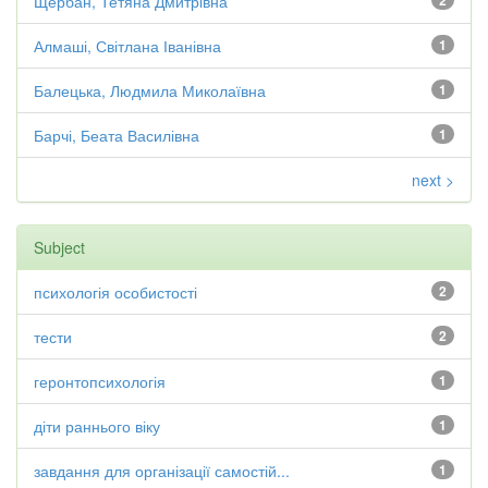
Щербан, Тетяна Дмитрівна
2
Алмаші, Світлана Іванівна
1
Балецька, Людмила Миколаївна
1
Барчі, Беата Василівна
1
next >
Subject
психологія особистості
2
тести
2
геронтопсихологія
1
діти раннього віку
1
завдання для організації самостій...
1