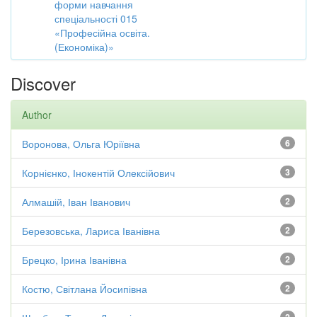
форми навчання
спеціальності 015
«Професійна освіта.
(Економіка)»
Discover
Author
Воронова, Ольга Юріївна
6
Корнієнко, Інокентій Олексійович
3
Алмашій, Іван Іванович
2
Березовська, Лариса Іванівна
2
Брецко, Ірина Іванівна
2
Костю, Світлана Йосипівна
2