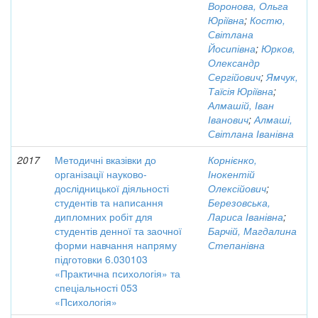
Воронова, Ольга
Юріївна
;
Костю,
Світлана
Йосипівна
;
Юрков,
Олександр
Сергійович
;
Ямчук,
Таїсія Юріївна
;
Алмашій, Іван
Іванович
;
Алмаші,
Світлана Іванівна
2017
Методичні вказівки до
Корнієнко,
організації науково-
Інокентій
дослідницької діяльності
Олексійович
;
студентів та написання
Березовська,
дипломних робіт для
Лариса Іванівна
;
студентів денної та заочної
Барчій, Магдалина
форми навчання напряму
Степанівна
підготовки 6.030103
«Практична психологія» та
спеціальності 053
«Психологія»