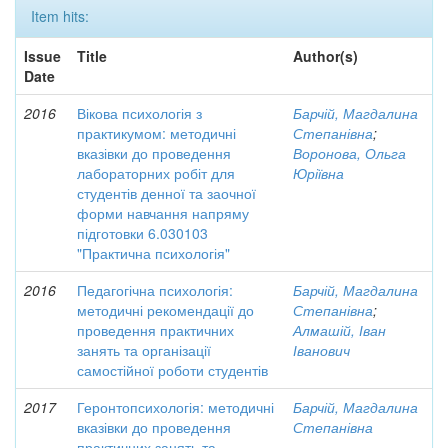
Item hits:
Issue
Title
Author(s)
Date
2016
Вікова психологія з
Барчій, Магдалина
практикумом: методичні
Степанівна
;
вказівки до проведення
Воронова, Ольга
лабораторних робіт для
Юріївна
студентів денної та заочної
форми навчання напряму
підготовки 6.030103
"Практична психологія"
2016
Педагогічна психологія:
Барчій, Магдалина
методичні рекомендації до
Степанівна
;
проведення практичних
Алмашій, Іван
занять та організації
Іванович
самостійної роботи студентів
2017
Геронтопсихологія: методичні
Барчій, Магдалина
вказівки до проведення
Степанівна
практичних занять та