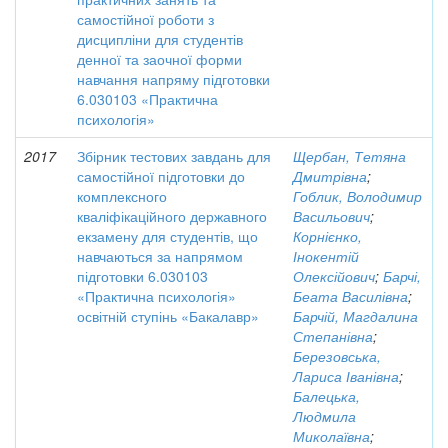
самостійної роботи з
дисципліни для студентів
денної та заочної форми
навчання напряму підготовки
6.030103 «Практична
психологія»
2017
Збірник тестових завдань для
Щербан, Тетяна
самостійної підготовки до
Дмитрівна
;
комплексного
Гоблик, Володимир
кваліфікаційного державного
Васильович
;
екзамену для студентів, що
Корнієнко,
навчаються за напрямом
Інокентій
підготовки 6.030103
Олексійович
;
Барчі,
«Практична психологія»
Беата Василівна
;
освітній ступінь «Бакалавр»
Барчій, Магдалина
Степанівна
;
Березовська,
Лариса Іванівна
;
Балецька,
Людмила
Миколаївна
;