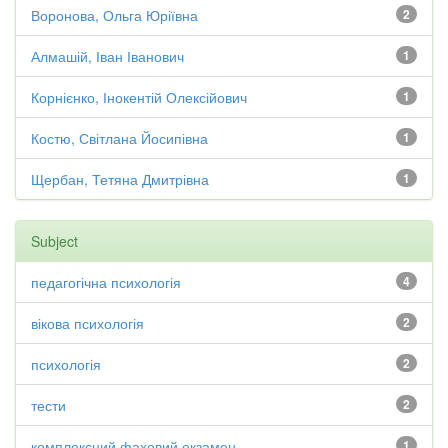
Воронова, Ольга Юріївна
2
Алмашій, Іван Іванович
1
Корнієнко, Інокентій Олексійович
1
Костю, Світлана Йосипівна
1
Щербан, Тетяна Дмитрівна
1
Subject
педагогічна психологія
4
вікова психологія
2
психологія
2
тести
2
комплексний фаховий екзамен
1