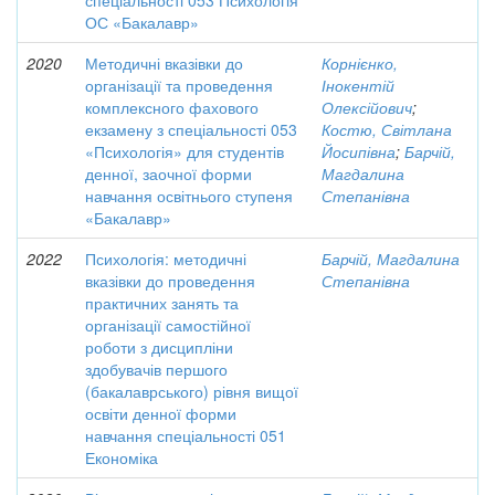
спеціальності 053 Психологія
ОС «Бакалавр»
2020
Методичні вказівки до
Корнієнко,
організації та проведення
Інокентій
комплексного фахового
Олексійович
;
екзамену з спеціальності 053
Костю, Світлана
«Психологія» для студентів
Йосипівна
;
Барчій,
денної, заочної форми
Магдалина
навчання освітнього ступеня
Степанівна
«Бакалавр»
2022
Психологія: методичні
Барчій, Магдалина
вказівки до проведення
Степанівна
практичних занять та
організації самостійної
роботи з дисципліни
здобувачів першого
(бакалаврського) рівня вищої
освіти денної форми
навчання спеціальності 051
Економіка