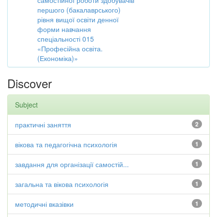
самостійної роботи здобувачів
першого (бакалаврського)
рівня вищої освіти денної
форми навчання
спеціальності 015
«Професійна освіта.
(Економіка)»
Discover
Subject
практичні заняття
2
вікова та педагогічна психологія
1
завдання для організації самостій...
1
загальна та вікова психологія
1
методичні вказівки
1