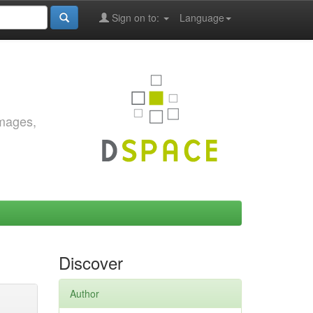
Sign on to:
Language
images,
Discover
Author