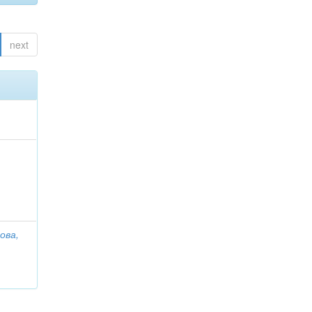
next
ова,