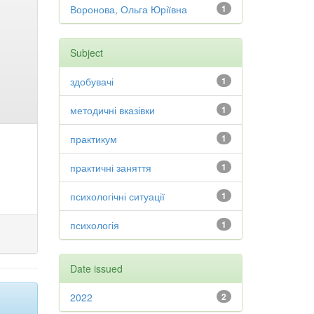
Воронова, Ольга Юріївна
1
Subject
здобувачі
1
методичні вказівки
1
практикум
1
практичні заняття
1
психологічні ситуації
1
психологія
1
Date issued
2022
2