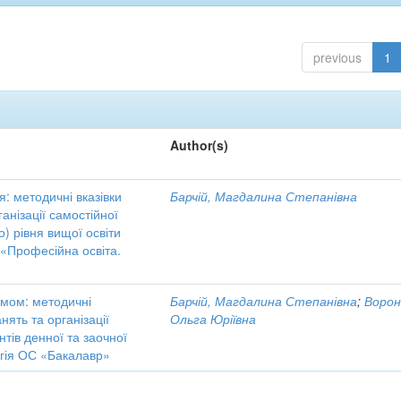
previous
1
Author(s)
я: методичні вказівки
Барчій, Магдалина Степанівна
анізації самостійної
) рівня вищої освіти
 «Професійна освіта.
кумом: методичні
Барчій, Магдалина Степанівна
;
Ворон
ять та організації
Ольга Юріївна
нтів денної та заочної
гія ОС «Бакалавр»