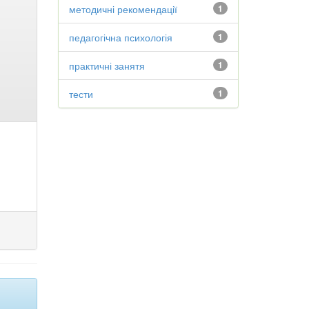
методичні рекомендації
1
педагогічна психологія
1
практичні занятя
1
тести
1