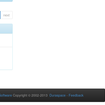
next
oftware
Copyright © 2002-2013
Duraspace
-
Feedback