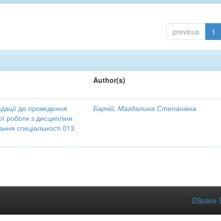
previous
1
Author(s)
ндації до проведення
Барчій, Магдалина Степанівна
ої роботи з дисципліни
ання спеціальності 013
DSpace S