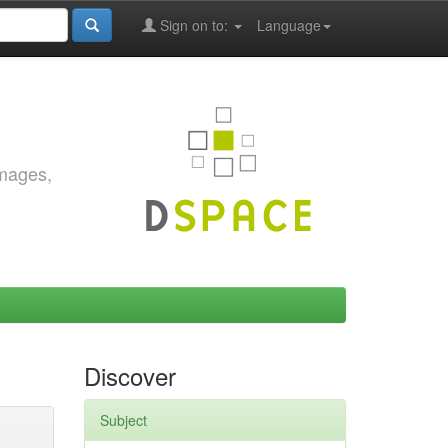
Sign on to:
Language
images,
Discover
Subject