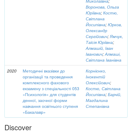
Миколаївна
;
Воронова, Ольга
Юріївна
;
Костю,
Світлана
Йосипівна
;
Юрков,
Олександр
Сергійович
;
Ямчук,
Таїсія Юріївна
;
Алмашій, Іван
Іванович
;
Алмаші,
Світлана Іванівна
2020
Методичні вказівки до
Корнієнко,
організації та проведення
Інокентій
комплексного фахового
Олексійович
;
екзамену з спеціальності 053
Костю, Світлана
«Психологія» для студентів
Йосипівна
;
Барчій,
денної, заочної форми
Магдалина
навчання освітнього ступеня
Степанівна
«Бакалавр»
Discover