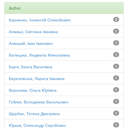
Author
Корнієнко, Інокентій Олексійович
2
Алмаші, Світлана Іванівна
1
Алмашій, Іван Іванович
1
Балецька, Людмила Миколаївна
1
Барчі, Беата Василівна
1
Березовська, Лариса Іванівна
1
Воронова, Ольга Юріївна
1
Гоблик, Володимир Васильович
1
Щербан, Тетяна Дмитрівна
1
Юрков, Олександр Сергійович
1