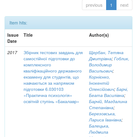
previous
1
next
Item hits:
Issue
Title
Author(s)
Date
2017
Збірник тестових завдань для
Щербан, Тетяна
самостійної підготовки до
Дмитрівна
;
Гоблик,
комплексного
Володимир
кваліфікаційного державного
Васильович
;
екзамену для студентів, що
Корнієнко,
навчаються за напрямом
Інокентій
підготовки 6.030103
Олексійович
;
Барчі,
«Практична психологія»
Беата Василівна
;
освітній ступінь «Бакалавр»
Барчій, Магдалина
Степанівна
;
Березовська,
Лариса Іванівна
;
Балецька,
Людмила