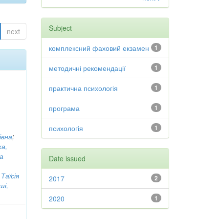
Subject
next
комплексний фаховий екзамен
1
методичні рекомендації
1
практична психологія
1
програма
1
психологія
1
івна
;
ка,
а
Date issued
Таїсія
2017
2
ші,
2020
1