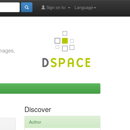
Sign on to:
Language
images,
Discover
Author