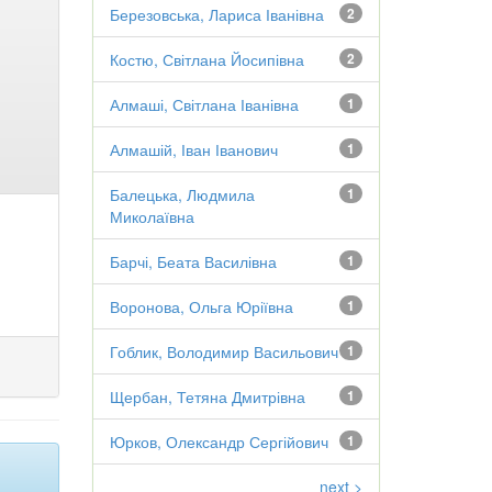
Березовська, Лариса Іванівна
2
Костю, Світлана Йосипівна
2
Алмаші, Світлана Іванівна
1
Алмашій, Іван Іванович
1
Балецька, Людмила
1
Миколаївна
Барчі, Беата Василівна
1
Воронова, Ольга Юріївна
1
Гоблик, Володимир Васильович
1
Щербан, Тетяна Дмитрівна
1
Юрков, Олександр Сергійович
1
next >