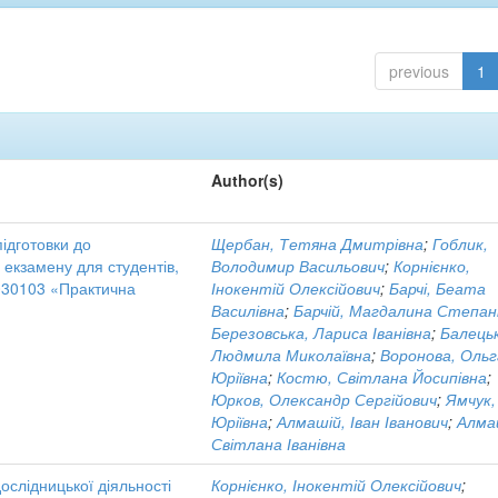
previous
1
Author(s)
підготовки до
Щербан, Тетяна Дмитрівна
;
Гоблик,
 екзамену для студентів,
Володимир Васильович
;
Корнієнко,
030103 «Практична
Інокентій Олексійович
;
Барчі, Беата
Василівна
;
Барчій, Магдалина Степан
Березовська, Лариса Іванівна
;
Балець
Людмила Миколаївна
;
Воронова, Ольг
Юріївна
;
Костю, Світлана Йосипівна
;
Юрков, Олександр Сергійович
;
Ямчук, 
Юріївна
;
Алмашій, Іван Іванович
;
Алма
Світлана Іванівна
дослідницької діяльності
Корнієнко, Інокентій Олексійович
;