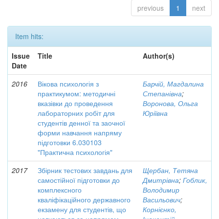
previous
1
next
Item hits:
Issue
Title
Author(s)
Date
2016
Вікова психологія з
Барчій, Магдалина
практикумом: методичні
Степанівна
;
вказівки до проведення
Воронова, Ольга
лабораторних робіт для
Юріївна
студентів денної та заочної
форми навчання напряму
підготовки 6.030103
"Практична психологія"
2017
Збірник тестових завдань для
Щербан, Тетяна
самостійної підготовки до
Дмитрівна
;
Гоблик,
комплексного
Володимир
кваліфікаційного державного
Васильович
;
екзамену для студентів, що
Корнієнко,