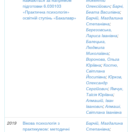
навчаються за напрямом
Інокентій
підготовки 6.030103
Олексійович
;
Барчі,
«Практична психологія»
Беата Василівна
;
освітній ступінь «Бакалавр»
Барчій, Магдалина
Степанівна
;
Березовська,
Лариса Іванівна
;
Балецька,
Людмила
Миколаївна
;
Воронова, Ольга
Юріївна
;
Костю,
Світлана
Йосипівна
;
Юрков,
Олександр
Сергійович
;
Ямчук,
Таїсія Юріївна
;
Алмашій, Іван
Іванович
;
Алмаші,
Світлана Іванівна
2019
Вікова психологія з
Барчій, Магдалина
практикумом: методичні
Степанівна
;