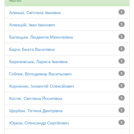
Author
Алмаші, Світлана Іванівна
1
Алмашій, Іван Іванович
1
Балецька, Людмила Миколаївна
1
Барчі, Беата Василівна
1
Березовська, Лариса Іванівна
1
Гоблик, Володимир Васильович
1
Корнієнко, Інокентій Олексійович
1
Костю, Світлана Йосипівна
1
Щербан, Тетяна Дмитрівна
1
Юрков, Олександр Сергійович
1