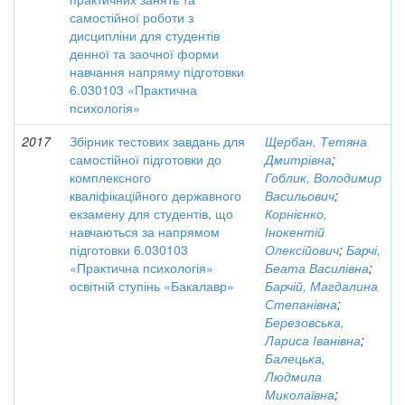
самостійної роботи з
дисципліни для студентів
денної та заочної форми
навчання напряму підготовки
6.030103 «Практична
психологія»
2017
Збірник тестових завдань для
Щербан, Тетяна
самостійної підготовки до
Дмитрівна
;
комплексного
Гоблик, Володимир
кваліфікаційного державного
Васильович
;
екзамену для студентів, що
Корнієнко,
навчаються за напрямом
Інокентій
підготовки 6.030103
Олексійович
;
Барчі,
«Практична психологія»
Беата Василівна
;
освітній ступінь «Бакалавр»
Барчій, Магдалина
Степанівна
;
Березовська,
Лариса Іванівна
;
Балецька,
Людмила
Миколаївна
;