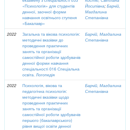
екзамену з спеціальності 053
Костю, Світлана
«Психологія» для студентів
Йосипівна
;
Барчій,
денної, заочної форми
Магдалина
навчання освітнього ступеня
Степанівна
«Бакалавр»
2022
Загальна та вікова психологія:
Барчій, Магдалина
методичні вказівки до
Степанівна
проведення практичних
занять та організації
самостійної роботи здобувачів
денної форми навчання
спеціальності 016 Спеціальна
освіта. Логопедія
2022
Психологія, вікова та
Барчій, Магдалина
педагогічна психологія:
Степанівна
методичні вказівки щодо
проведення практичних
занять та організації
самостійної роботи здобувачів
першого (бакалаврського)
рівня вищої освіти денної