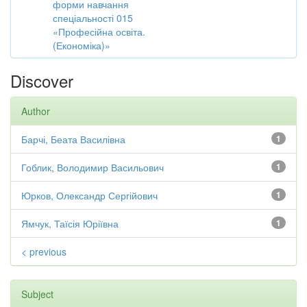
форми навчання
спеціальності 015
«Професійна освіта.
(Економіка)»
Discover
Author
Барчі, Беата Василівна
1
Гоблик, Володимир Васильович
1
Юрков, Олександр Сергійович
1
Ямчук, Таїсія Юріївна
1
< previous
Subject