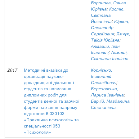
Воронова, Ольга
Юріївна
;
Костю,
Світлана
Йосипівна
;
Юрков,
Олександр
Сергійович
;
Ямчук,
Таїсія Юріївна
;
Алмашій, Іван
Іванович
;
Алмаші,
Світлана Іванівна
2017
Методичні вказівки до
Корнієнко,
організації науково-
Інокентій
дослідницької діяльності
Олексійович
;
студентів та написання
Березовська,
дипломних робіт для
Лариса Іванівна
;
студентів денної та заочної
Барчій, Магдалина
форми навчання напряму
Степанівна
підготовки 6.030103
«Практична психологія» та
спеціальності 053
«Психологія»