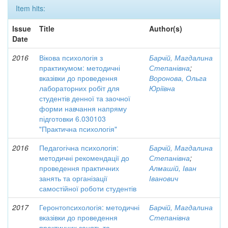
Item hits:
Issue
Title
Author(s)
Date
2016
Вікова психологія з
Барчій, Магдалина
практикумом: методичні
Степанівна
;
вказівки до проведення
Воронова, Ольга
лабораторних робіт для
Юріївна
студентів денної та заочної
форми навчання напряму
підготовки 6.030103
"Практична психологія"
2016
Педагогічна психологія:
Барчій, Магдалина
методичні рекомендації до
Степанівна
;
проведення практичних
Алмашій, Іван
занять та організації
Іванович
самостійної роботи студентів
2017
Геронтопсихологія: методичні
Барчій, Магдалина
вказівки до проведення
Степанівна
практичних занять та