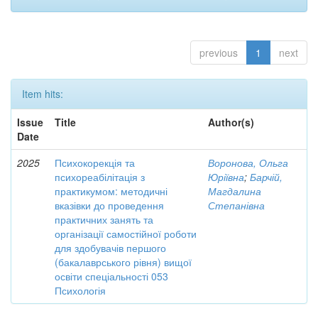
previous
1
next
Item hits:
Issue
Title
Author(s)
Date
2025
Психокорекція та
Воронова, Ольга
психореабілітація з
Юріївна
;
Барчій,
практикумом: методичні
Магдалина
вказівки до проведення
Степанівна
практичних занять та
організації самостійної роботи
для здобувачів першого
(бакалаврського рівня) вищої
освіти спеціальності 053
Психологія