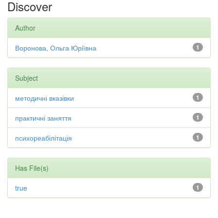
Discover
Author
Воронова, Ольга Юріївна
1
Subject
методичні вказівки
1
практичні заняття
1
психореабілітація
1
Has File(s)
true
1