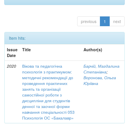
previous
1
next
Item hits:
Issue
Title
Author(s)
Date
2020
Вікова та педагогічна
Барчій, Магдалина
психологія з практикумом:
Степанівна
;
методичні рекомендації до
Воронова, Ольга
проведення практичних
Юріївна
занять та організації
самостійної роботи з
дисципліни для студентів
денної та заочної форми
навчання спеціальності 053
Психологія ОС «Бакалавр»