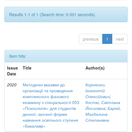
Results 1-1 of 1 (Search time: 0.001 seconds).
previous
1
next
Item hits:
Issue
Title
Author(s)
Date
2020
Методичні вказівки до
Корнієнко,
організації та проведення
Інокентій
комплексного фахового
Олексійович
;
екзамену з спеціальності 053
Костю, Світлана
«Психологія» для студентів
Йосипівна
;
Барчій,
денної, заочної форми
Магдалина
навчання освітнього ступеня
Степанівна
«Бакалавр»