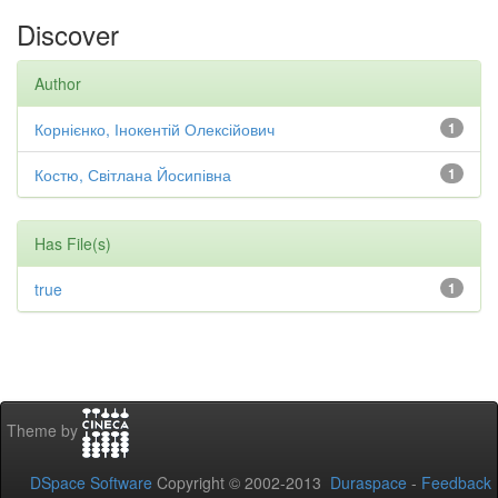
Discover
Author
Корнієнко, Інокентій Олексійович
1
Костю, Світлана Йосипівна
1
Has File(s)
true
1
Theme by
DSpace Software
Copyright © 2002-2013
Duraspace
-
Feedback