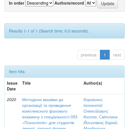
In order
Authors/record
Results 1-1 of 1 (Search time: 0.0 seconds).
previous
1
next
Item hits:
Issue
Title
Author(s)
Date
2020
Методичні вказівки до
Корнієнко,
організації та проведення
Інокентій
комплексного фахового
Олексійович
;
екзамену з спеціальності 053
Костю, Світлана
«Психологія» для студентів
Йосипівна
;
Барчій,
денної, заочної форми
Магдалина