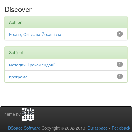
Discover
Author
Костю, Світлана Йосипівна
1
Subject
методичні рекомендації
1
програма
1
Theme by
DSpace Software
Copyright © 2002-2013
Duraspace
-
Feedback