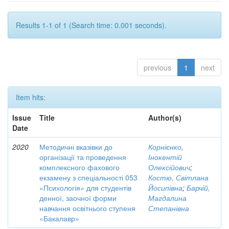
Results 1-1 of 1 (Search time: 0.001 seconds).
previous
1
next
Item hits:
Issue
Title
Author(s)
Date
2020
Методичні вказівки до
Корнієнко,
організації та проведення
Інокентій
комплексного фахового
Олексійович
;
екзамену з спеціальності 053
Костю, Світлана
«Психологія» для студентів
Йосипівна
;
Барчій,
денної, заочної форми
Магдалина
навчання освітнього ступеня
Степанівна
«Бакалавр»