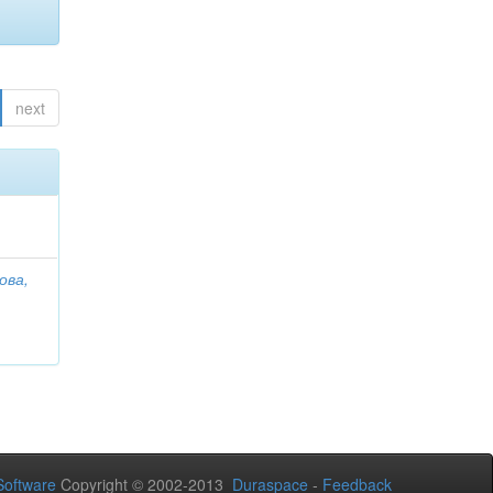
next
ова,
oftware
Copyright © 2002-2013
Duraspace
-
Feedback