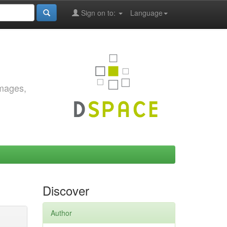
Sign on to:
Language
images,
Discover
Author