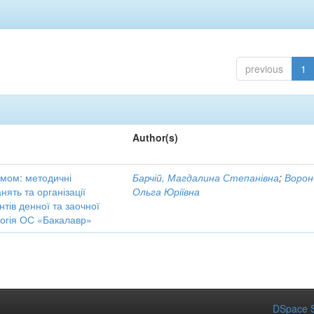
previous
1
Author(s)
кумом: методичні
Барчій, Магдалина Степанівна
;
Ворон
ять та організації
Ольга Юріївна
нтів денної та заочної
логія ОС «Бакалавр»
DSpace S