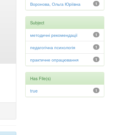
Воронова, Ольга Юріївна
1
Subject
методичні рекомендації
1
педагогічна психологія
1
практичне опрацювання
1
Has File(s)
true
1