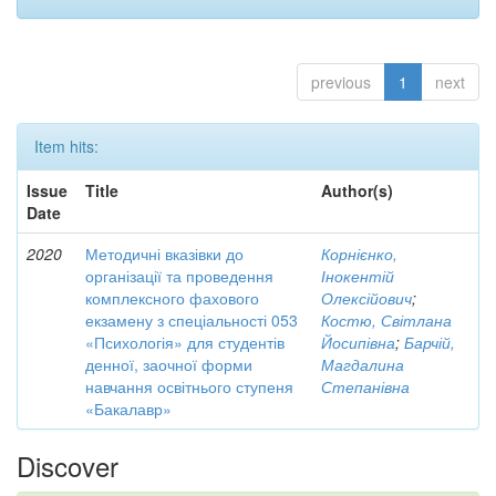
previous
1
next
Item hits:
Issue
Title
Author(s)
Date
2020
Методичні вказівки до
Корнієнко,
організації та проведення
Інокентій
комплексного фахового
Олексійович
;
екзамену з спеціальності 053
Костю, Світлана
«Психологія» для студентів
Йосипівна
;
Барчій,
денної, заочної форми
Магдалина
навчання освітнього ступеня
Степанівна
«Бакалавр»
Discover