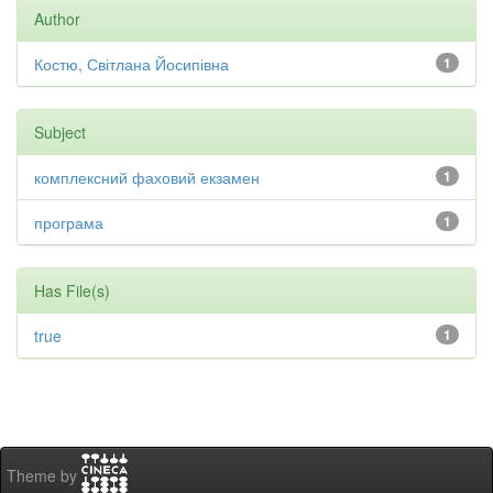
Author
Костю, Світлана Йосипівна
1
Subject
комплексний фаховий екзамен
1
програма
1
Has File(s)
true
1
Theme by