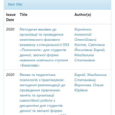
Item hits:
Issue
Title
Author(s)
Date
2020
Методичні вказівки до
Корнієнко,
організації та проведення
Інокентій
комплексного фахового
Олексійович
;
екзамену з спеціальності 053
Костю, Світлана
«Психологія» для студентів
Йосипівна
;
Барчій,
денної, заочної форми
Магдалина
навчання освітнього ступеня
Степанівна
«Бакалавр»
2020
Вікова та педагогічна
Барчій, Магдалина
психологія з практикумом:
Степанівна
;
методичні рекомендації до
Воронова, Ольга
проведення практичних
Юріївна
занять та організації
самостійної роботи з
дисципліни для студентів
денної та заочної форми