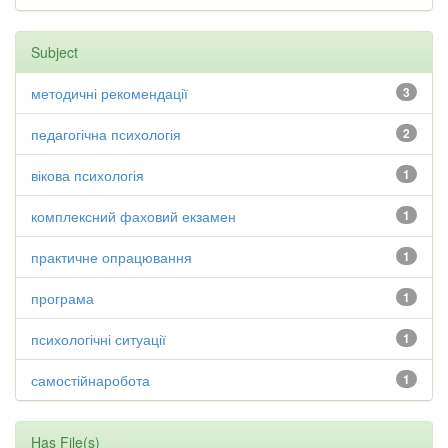
Subject
методичні рекомендації
3
педагогічна психологія
2
вікова психологія
1
комплексний фаховий екзамен
1
практичне опрацювання
1
програма
1
психологічні ситуації
1
самостійнаробота
1
Has File(s)