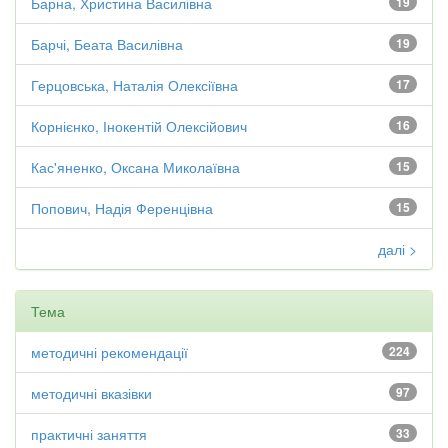
Барна, Христина Василівна
19
Барчі, Беата Василівна
19
Герцовська, Наталія Олексіївна
17
Корнієнко, Інокентій Олексійович
16
Кас'яненко, Оксана Миколаївна
15
Попович, Надія Ференцівна
15
далі >
Тема
методичні рекомендації
224
методичні вказівки
97
практичні заняття
33