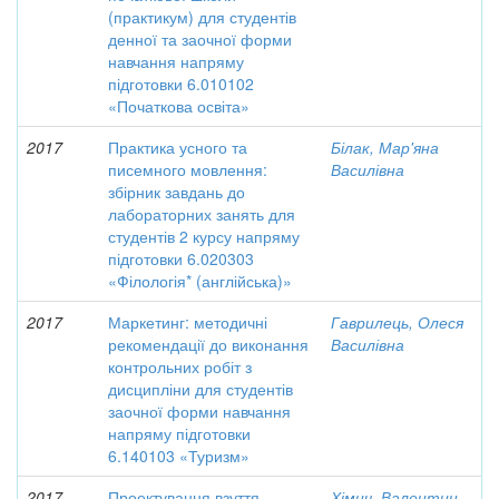
(практикум) для студентів
денної та заочної форми
навчання напряму
підготовки 6.010102
«Початкова освіта»
2017
Практика усного та
Білак, Мар'яна
писемного мовлення:
Василівна
збірник завдань до
лабораторних занять для
студентів 2 курсу напряму
підготовки 6.020303
«Філологія* (англійська)»
2017
Маркетинг: методичні
Гаврилець, Олеся
рекомендації до виконання
Василівна
контрольних робіт з
дисципліни для студентів
заочної форми навчання
напряму підготовки
6.140103 «Туризм»
2017
Проектування взуття
Хімич, Валентин