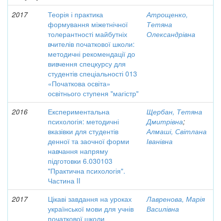
2017
Теорія і практика
Атрощенко,
формування міжетнічної
Тетяна
толерантності майбутніх
Олександрівна
вчителів початкової школи:
методичні рекомендації до
вивчення спецкурсу для
студентів спеціальності 013
«Початкова освіта»
освітнього ступеня "магістр"
2016
Експериментальна
Щербан, Тетяна
психологія: методичні
Дмитрівна
;
вказівки для студентів
Алмаші, Світлана
денної та заочної форми
Іванівна
навчання напряму
підготовки 6.030103
"Практична психологія".
Частина II
2017
Цікаві завдання на уроках
Лавренова, Марія
української мови для учнів
Василівна
початкової школи