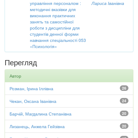
управління персоналом :
Лариса Іванівна
методичні вказівки для
виконання практичних
занять та самостійної
роботи з дисципліни для
студентів денної форми
навчання спеціальності 053
«Психологія»
Перегляд
Автор
Розман, Ірина Іллівна
26
Чекан, Оксана Іванівна
24
Барчій, Магдалина Степанівна
20
Лизанець, Анжела Гейзівна
20