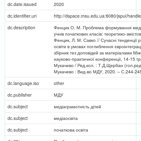
dc.date.issued
2020
dc.identifier.uri
http://dspace.msu.edu.ua:8080/jspui/hand
dc.description
Фенцик О. М. Проблема формування меді
учнів початкових класів: теоретико-змістов
Фенцик, Л. М. Савко // Сучасні тенденції 
освіти в умовах поглиблення євроінтеграц
збірник тез доповідей за матеріалами Мі
науково-практичної конференції, 14-15 тр
Мукачево / Ред.кол. : Т.Д.Щербан (гол.ред.
Мукачево : Вид-во МДУ, 2020. – С.244-24
dc.language.iso
other
dc.publisher
МДУ
dc.subject
медіаграмотність дітей
dc.subject
медіаосвіта
dc.subject
початкова освіта