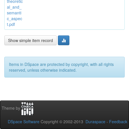
theoretic
al_and_
semanti
c_aspec
t.pdf
Show simple item record
Items in DSpace are protected by copyright, with all rights
reserved, unless otherwise indicated.
Theme by
DSpace Software
Copyright © 2002-2013
Duraspace
-
Feedback