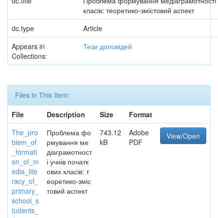
dc.title
Проблема формування медіаграмотності у
класів: теоретико-змістовий аспект
dc.type
Article
Appears in
Тези доповідей
Collections:
Files in This Item:
File
Description
Size
Format
The_pro
Проблема фо
743.12
Adobe
View/Open
blem_of
рмування ме
kB
PDF
_formati
діаграмотност
on_of_m
і учнів початк
edia_lite
ових класів: т
racy_of_
еоретико-зміс
primary_
товий аспект
school_s
tudents_