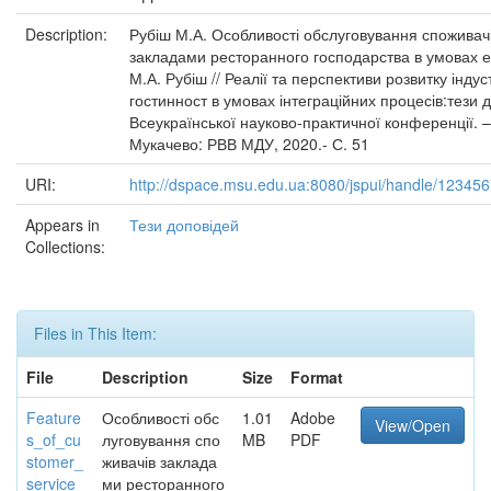
Description:
Рубіш М.А. Особливості обслуговування споживач
закладами ресторанного господарства в умовах еп
М.А. Рубіш // Реалії та перспективи розвитку індуст
гостинност в умовах інтеграційних процесів:тези 
Всеукраїнської науково-практичної конференції. –
Мукачево: РВВ МДУ, 2020.- С. 51
URI:
http://dspace.msu.edu.ua:8080/jspui/handle/12345
Appears in
Тези доповідей
Collections:
Files in This Item:
File
Description
Size
Format
Feature
Особливості обс
1.01
Adobe
View/Open
s_of_cu
луговування спо
MB
PDF
stomer_
живачів заклада
service_
ми ресторанного