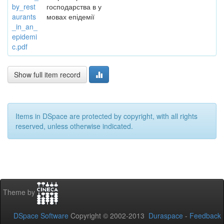
by_rest
господарства в у
aurants
мовах епідемії
_in_an_
epidemi
c.pdf
Show full item record
Items in DSpace are protected by copyright, with all rights
reserved, unless otherwise indicated.
Theme by
DSpace Software
Copyright © 2002-2013
Duraspace
-
Feedback