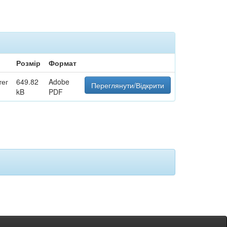
Розмір
Формат
тег
649.82
Adobe
Переглянути/Відкрити
kB
PDF