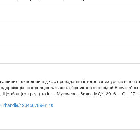
аційних технологій під час проведення інтегрованих уроків в початк
 модернізація, інтернаціоналізація: збірник тез доповідей Всеукраїн
Д. Щербан (гол.ред.) та ін. – Мукачево : Видво МДУ, 2016. – С. 127-
spui/handle/123456789/6140