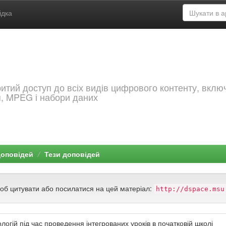
ідка
критий доступ до всіх видів цифрового контенту, вкл
я, MPEG і набори даних
доповідей
Тези доповідей
щоб цитувати або посилатися на цей матеріал:
http://dspace.msu
огій під час проведення інтегрованих уроків в початковій школі