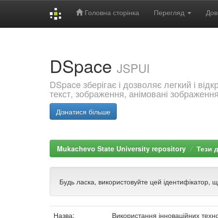
Головна сторінка
Перегляд
Дов
Skip
navigation
DSpace
JSPUI
DSpace зберігає і дозволяє легкий і від
текст, зображення, анімовані зображенн
Дізнатися більше
Mukachevo State University repository
Тези 
Будь ласка, використовуйте цей ідентифікатор, 
Назва:
Використання інноваційних технол