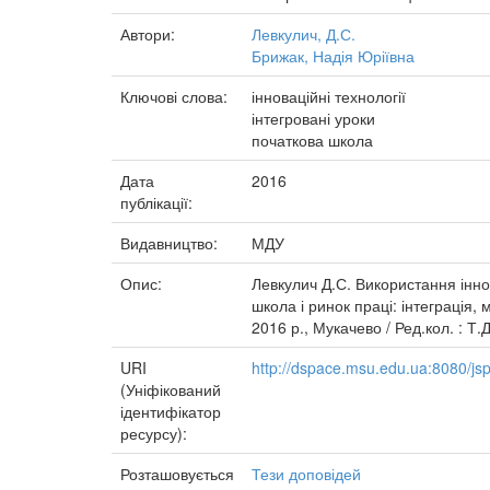
Автори:
Левкулич, Д.С.
Брижак, Надія Юріївна
Ключові слова:
інноваційні технології
інтегровані уроки
початкова школа
Дата
2016
публікації:
Видавництво:
МДУ
Опис:
Левкулич Д.С. Використання іннов
школа і ринок праці: інтеграція,
2016 р., Мукачево / Ред.кол. : Т.
URI
http://dspace.msu.edu.ua:8080/j
(Уніфікований
ідентифікатор
ресурсу):
Розташовується
Тези доповідей