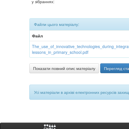
у зібраннях:
Файли цього матеріалу:
Файл
The_use_of_innovative_technologies_during_integra
lessons_in_primary_school.pdf
Показати повний опис матеріалу
Перегляд ста
Усі матеріали в архіві електронних ресурсів захи