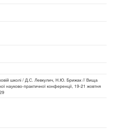
овій школі / Д.С. Левкулич, Н.Ю. Брижак // Вища
ської науково-практичної конференції, 19-21 жовтня
129