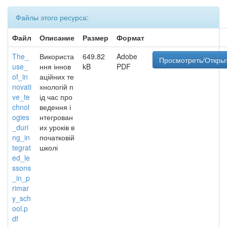
Файлы этого ресурса:
Файл
Описание
Размер
Формат
The_
Використа
649.82
Adobe
Просмотреть/Откры
use_
ння іннов
kB
PDF
of_in
аційних те
novati
хнологій п
ve_te
ід час про
chnol
ведення і
ogies
нтегрован
_duri
их уроків в
ng_in
початковій
tegrat
школі
ed_le
ssons
_in_p
rimar
y_sch
ool.p
df