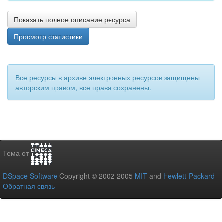
Показать полное описание ресурса
Просмотр статистики
Все ресурсы в архиве электронных ресурсов защищены
авторским правом, все права сохранены.
Тема от
DSpace Software
Copyright © 2002-2005
MIT
and
Hewlett-Packard
-
Обратная связь