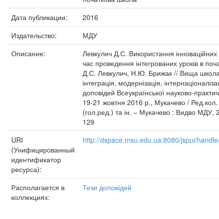
Дата публикации:
2016
Издательство:
МДУ
Описание:
Левкулич Д.С. Використання інноваційних 
час проведення інтегрованих уроків в поча
Д.С. Левкулич, Н.Ю. Брижак // Вища школа 
інтеграція, модернізація, інтернаціоналізац
доповідей Всеукраїнської науково-практич
19-21 жовтня 2016 р., Мукачево / Ред.кол.
(гол.ред.) та ін. – Мукачево : Видво МДУ, 
129
URI
http://dspace.msu.edu.ua:8080/jspui/hand
(Унифицированный
идентификатор
ресурса):
Располагается в
Тези доповідей
коллекциях: