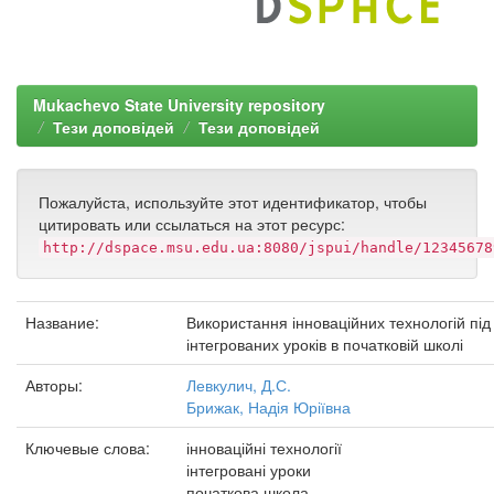
Mukachevo State University repository
Тези доповідей
Тези доповідей
Пожалуйста, используйте этот идентификатор, чтобы
цитировать или ссылаться на этот ресурс:
http://dspace.msu.edu.ua:8080/jspui/handle/12345678
Название:
Використання інноваційних технологій пі
інтегрованих уроків в початковій школі
Авторы:
Левкулич, Д.С.
Брижак, Надія Юріївна
Ключевые слова:
інноваційні технології
інтегровані уроки
початкова школа