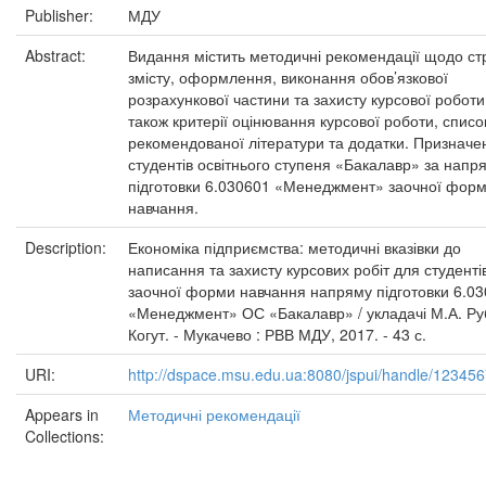
Publisher:
МДУ
Abstract:
Видання містить методичні рекомендації щодо ст
змісту, оформлення, виконання обов’язкової
розрахункової частини та захисту курсової роботи
також критерії оцінювання курсової роботи, списо
рекомендованої літератури та додатки. Призначе
студентів освітнього ступеня «Бакалавр» за нап
підготовки 6.030601 «Менеджмент» заочної фор
навчання.
Description:
Економіка підприємства: методичні вказівки до
написання та захисту курсових робіт для студенті
заочної форми навчання напряму підготовки 6.0
«Менеджмент» ОС «Бакалавр» / укладачі М.А. Рубі
Когут. - Мукачево : РВВ МДУ, 2017. - 43 с.
URI:
http://dspace.msu.edu.ua:8080/jspui/handle/12345
Appears in
Методичні рекомендації
Collections: