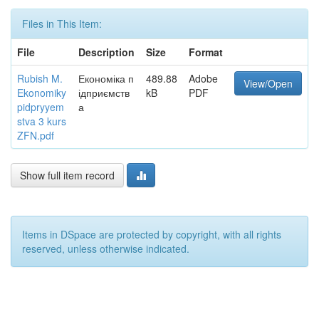
Files in This Item:
File
Description
Size
Format
Rubish M.
Економіка п
489.88
Adobe
View/Open
Ekonomiky
ідприємств
kB
PDF
pidpryyem
а
stva 3 kurs
ZFN.pdf
Show full item record
Items in DSpace are protected by copyright, with all rights
reserved, unless otherwise indicated.