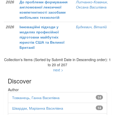
2026
До проблеми формування
Липчанко-Ковачик,
англомовної лексичної
Оксана Василівна
компетентності засобами
мобільних технологій
2026
Інноваційні підходи у
Будкевич, Віталій
моделях професійної
підготовки майбутніх
юристів США та Великої
Британії
Collection's Items (Sorted by Submit Date in Descending order): 1
to 20 of 207
next >
Discover
Author
Товканець, Ганна Василівна
14
Швардак, Маріанна Василівна
14