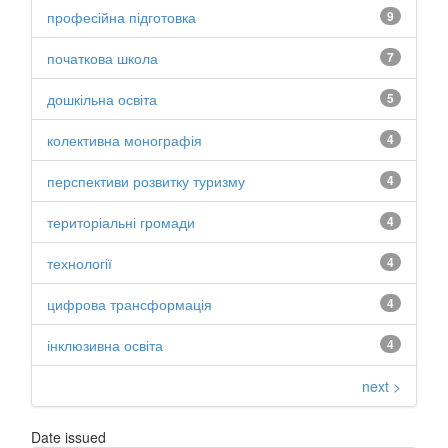
професійна підготовка
9
початкова школа
7
дошкільна освіта
5
колективна монографія
4
перспективи розвитку туризму
4
територіальні громади
4
технології
4
цифрова трансформація
4
інклюзивна освіта
4
next >
Date issued