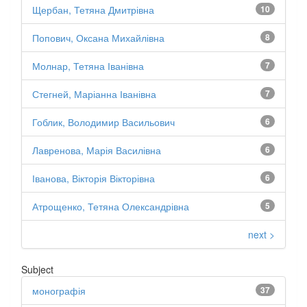
Щербан, Тетяна Дмитрівна
10
Попович, Оксана Михайлівна
8
Молнар, Тетяна Іванівна
7
Стегней, Маріанна Іванівна
7
Гоблик, Володимир Васильович
6
Лавренова, Марія Василівна
6
Іванова, Вікторія Вікторівна
6
Атрощенко, Тетяна Олександрівна
5
next >
Subject
монографія
37