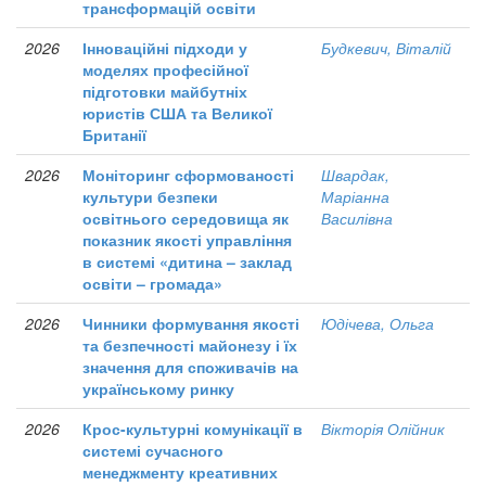
трансформацій освіти
2026
Інноваційні підходи у
Будкевич, Віталій
моделях професійної
підготовки майбутніх
юристів США та Великої
Британії
2026
Моніторинг сформованості
Швардак,
культури безпеки
Маріанна
освітнього середовища як
Василівна
показник якості управління
в системі «дитина – заклад
освіти – громада»
2026
Чинники формування якості
Юдічева, Ольга
та безпечності майонезу і їх
значення для споживачів на
українському ринку
2026
Крос-культурні комунікації в
Вікторія Олійник
системі сучасного
менеджменту креативних