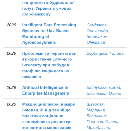
підприємств будівельної
галузі України в умовах
форс-мажору
2026
Intelligent Data Processing
Семіряков,
Systems for Uav-Based
Олександр
;
Monitoring of
Semiriakov,
Agroecosystems
Oleksandr
2026
Проблеми та перспективи
Вербицька, Галина
використання штучного
інтелекту при побудові
профілю кандидата на
вакансію
2026
Artificial Intelligence in
Bachynska, Olena
;
Enterprise Management
Бачинська, Олена
2026
Міждисциплінарні виміри
Швардак,
інновацій: від теорії до
Маріанна
практики соціально
Василівна
;
економічного розвитку:
Попович, Оксана
колективна монографія.
Михайлівна
;