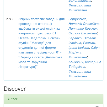
Валентинівна
;
Фельцан, Інна
Михайлівна
2017
Збірник тестових завдань для
Герцовська,
проведення атестації
Наталія Олексіївна
;
здобувачів вищої освіти за
Липчанко-Ковачик,
напрямом підготовки 01
Оксана Василівна
;
Освіта/Педагогіка. Освітній
Гарапко, Віталія
ступінь "Магістр" для
Іванівна
;
Розман,
студентів денної форми
Ірина Іллівна
;
Сідун,
навчання спеціальності 014
Мар'яна
"Середня освіта (Англійська
Михайлівна
;
мова та зарубіжна
Кончович, Катерина
література)"
Тиберіївна
;
Фельцан, Інна
Михайлівна
Discover
Author