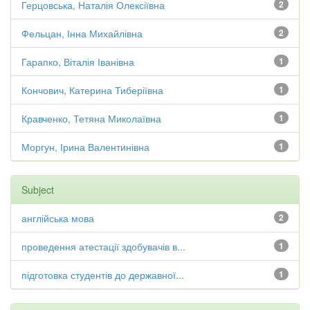
Герцовська, Наталія Олексіївна
2
Фельцан, Інна Михайлівна
2
Гарапко, Віталія Іванівна
1
Кончович, Катерина Тиберіївна
1
Кравченко, Тетяна Миколаївна
1
Моргун, Ірина Валентинівна
1
Subject
англійська мова
2
проведення атестації здобувачів в...
1
підготовка студентів до державної...
1