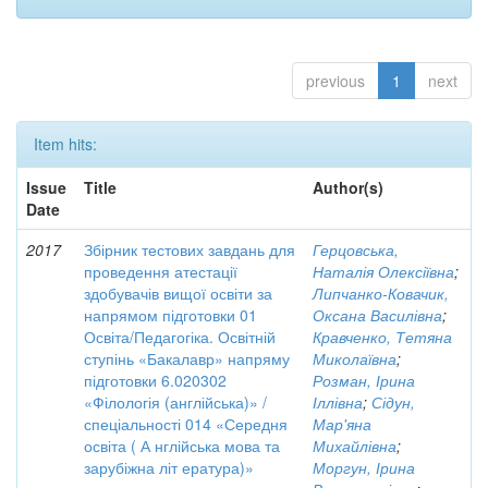
previous
1
next
Item hits:
Issue
Title
Author(s)
Date
2017
Збірник тестових завдань для
Герцовська,
проведення атестації
Наталія Олексіївна
;
здобувачів вищої освіти за
Липчанко-Ковачик,
напрямом підготовки 01
Оксана Василівна
;
Освіта/Педагогіка. Освітній
Кравченко, Тетяна
ступінь «Бакалавр» напряму
Миколаївна
;
підготовки 6.020302
Розман, Ірина
«Філологія (англійська)» /
Іллівна
;
Сідун,
спеціальності 014 «Середня
Мар'яна
освіта ( А нглійська мова та
Михайлівна
;
зарубіжна літ ература)»
Моргун, Ірина