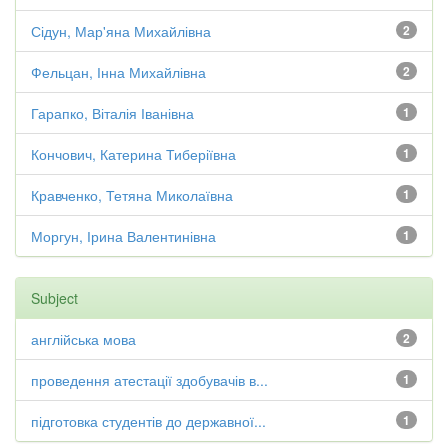
Сідун, Мар'яна Михайлівна
2
Фельцан, Інна Михайлівна
2
Гарапко, Віталія Іванівна
1
Кончович, Катерина Тиберіївна
1
Кравченко, Тетяна Миколаївна
1
Моргун, Ірина Валентинівна
1
Subject
англійська мова
2
проведення атестації здобувачів в...
1
підготовка студентів до державної...
1