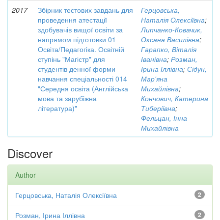
2017
Збірник тестових завдань для
Герцовська,
проведення атестації
Наталія Олексіївна
;
здобувачів вищої освіти за
Липчанко-Ковачик,
напрямом підготовки 01
Оксана Василівна
;
Освіта/Педагогіка. Освітній
Гарапко, Віталія
ступінь "Магістр" для
Іванівна
;
Розман,
студентів денної форми
Ірина Іллівна
;
Сідун,
навчання спеціальності 014
Мар'яна
"Середня освіта (Англійська
Михайлівна
;
мова та зарубіжна
Кончович, Катерина
література)"
Тиберіївна
;
Фельцан, Інна
Михайлівна
Discover
Author
Герцовська, Наталія Олексіївна
2
Розман, Ірина Іллівна
2