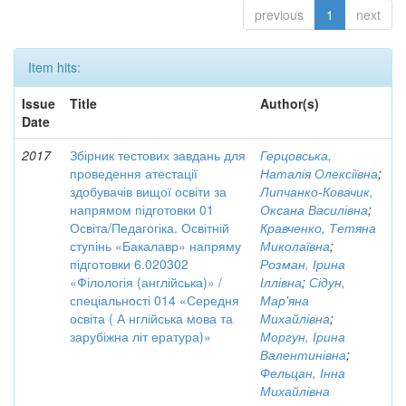
previous
1
next
Item hits:
Issue
Title
Author(s)
Date
2017
Збірник тестових завдань для
Герцовська,
проведення атестації
Наталія Олексіївна
;
здобувачів вищої освіти за
Липчанко-Ковачик,
напрямом підготовки 01
Оксана Василівна
;
Освіта/Педагогіка. Освітній
Кравченко, Тетяна
ступінь «Бакалавр» напряму
Миколаївна
;
підготовки 6.020302
Розман, Ірина
«Філологія (англійська)» /
Іллівна
;
Сідун,
спеціальності 014 «Середня
Мар'яна
освіта ( А нглійська мова та
Михайлівна
;
зарубіжна літ ература)»
Моргун, Ірина
Валентинівна
;
Фельцан, Інна
Михайлівна