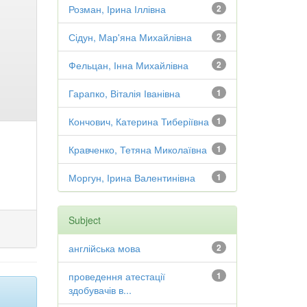
Розман, Ірина Іллівна
2
Сідун, Мар'яна Михайлівна
2
Фельцан, Інна Михайлівна
2
Гарапко, Віталія Іванівна
1
Кончович, Катерина Тиберіївна
1
Кравченко, Тетяна Миколаївна
1
Моргун, Ірина Валентинівна
1
Subject
англійська мова
2
проведення атестації
1
здобувачів в...