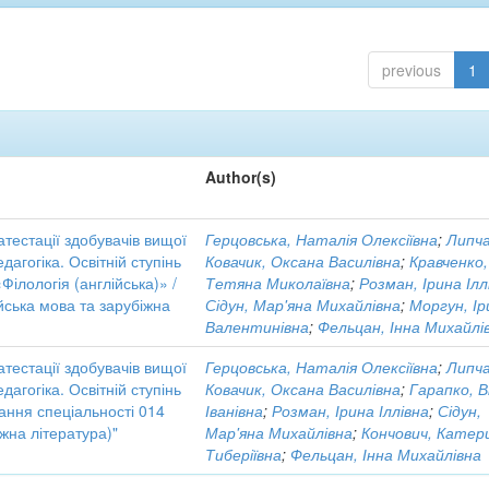
previous
1
Author(s)
тестації здобувачів вищої
Герцовська, Наталія Олексіївна
;
Липча
дагогіка. Освітній ступінь
Ковачик, Оксана Василівна
;
Кравченко,
ілологія (англійська)» /
Тетяна Миколаївна
;
Розман, Ірина Ілл
ійська мова та зарубіжна
Сідун, Мар'яна Михайлівна
;
Моргун, Ір
Валентинівна
;
Фельцан, Інна Михайлі
тестації здобувачів вищої
Герцовська, Наталія Олексіївна
;
Липча
дагогіка. Освітній ступінь
Ковачик, Оксана Василівна
;
Гарапко, В
ання спеціальності 014
Іванівна
;
Розман, Ірина Іллівна
;
Сідун,
іжна література)"
Мар'яна Михайлівна
;
Кончович, Катер
Тиберіївна
;
Фельцан, Інна Михайлівна