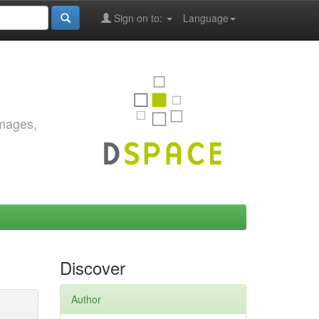
Sign on to:
Language
images,
Discover
Author