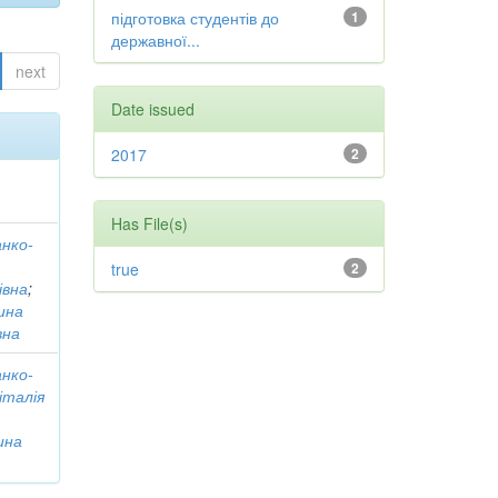
підготовка студентів до
1
державної...
next
Date issued
2017
2
Has File(s)
нко-
true
2
івна
;
ина
вна
нко-
італія
ина