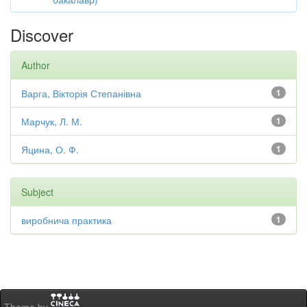
Discover
Author
Варга, Вікторія Степанівна
1
Марчук, Л. М.
1
Яцина, О. Ф.
1
Subject
виробнича практика
1