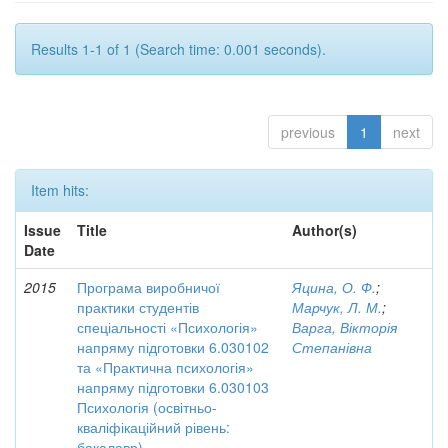
Results 1-1 of 1 (Search time: 0.001 seconds).
previous
1
next
Item hits:
Issue
Title
Author(s)
Date
2015
Програма виробничої
Яцина, О. Ф.
;
практики студентів
Марчук, Л. М.
;
спеціальності «Психологія»
Варга, Вікторія
напряму підготовки 6.030102
Степанівна
та «Практична психологія»
напряму підготовки 6.030103
Психологія (освітньо-
кваліфікаційний рівень:
бакалавр)