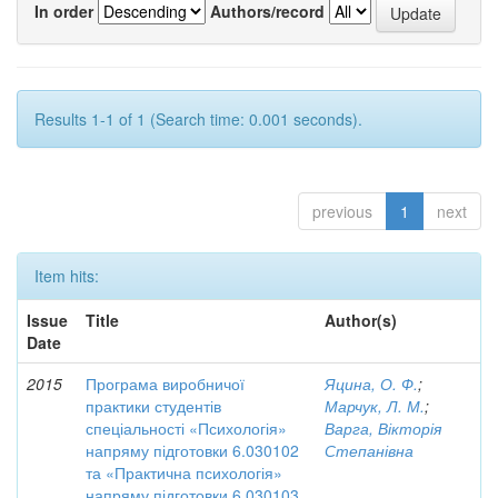
In order
Authors/record
Results 1-1 of 1 (Search time: 0.001 seconds).
previous
1
next
Item hits:
Issue
Title
Author(s)
Date
2015
Програма виробничої
Яцина, О. Ф.
;
практики студентів
Марчук, Л. М.
;
спеціальності «Психологія»
Варга, Вікторія
напряму підготовки 6.030102
Степанівна
та «Практична психологія»
напряму підготовки 6.030103