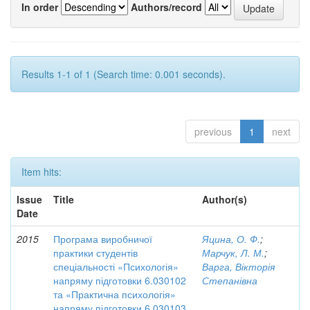
In order
Authors/record
Results 1-1 of 1 (Search time: 0.001 seconds).
previous
1
next
Item hits:
Issue
Title
Author(s)
Date
2015
Програма виробничої
Яцина, О. Ф.
;
практики студентів
Марчук, Л. М.
;
спеціальності «Психологія»
Варга, Вікторія
напряму підготовки 6.030102
Степанівна
та «Практична психологія»
напряму підготовки 6.030103