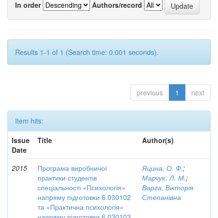
In order
Authors/record
Results 1-1 of 1 (Search time: 0.001 seconds).
previous
1
next
Item hits:
Issue
Title
Author(s)
Date
2015
Програма виробничої
Яцина, О. Ф.
;
практики студентів
Марчук, Л. М.
;
спеціальності «Психологія»
Варга, Вікторія
напряму підготовки 6.030102
Степанівна
та «Практична психологія»
напряму підготовки 6.030103