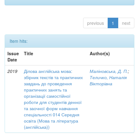
previous
1
next
Item hits:
Issue
Title
Author(s)
Date
2019
Ділова англійська мова:
Маліновська, Д. П.
;
збірник текстів та практичних
Теличко, Наталія
завдань до проведення
Вікторівна
практичних занять та
організації самостійної
роботи для студентів денної
та заочної форм навчання
спеціальності 014 Середня
освіта (Мова та література
(англійська))