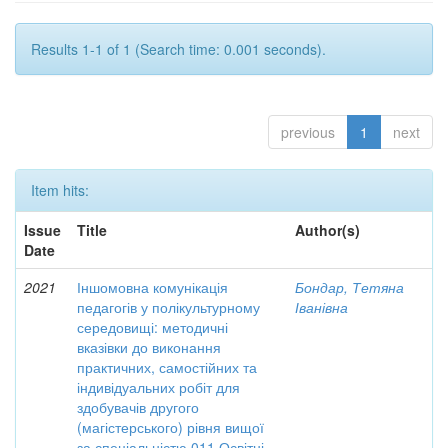
Results 1-1 of 1 (Search time: 0.001 seconds).
previous
1
next
Item hits:
Issue
Title
Author(s)
Date
2021
Іншомовна комунікація
Бондар, Тетяна
педагогів у полікультурному
Іванівна
середовищі: методичні
вказівки до виконання
практичних, самостійних та
індивідуальних робіт для
здобувачів другого
(магістерського) рівня вищої
за спеціальністю 011 Освітні