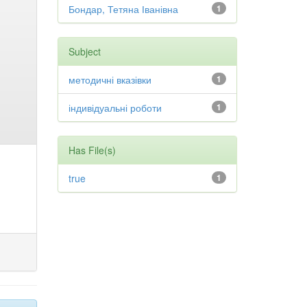
Бондар, Тетяна Іванівна
1
Subject
методичні вказівки
1
індивідуальні роботи
1
Has File(s)
true
1