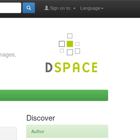
Sign on to:
Language
images,
Discover
Author