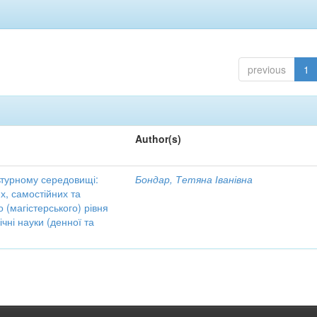
previous
1
Author(s)
льтурному середовищі:
Бондар, Тетяна Іванівна
х, самостійних та
о (магістерського) рівня
ічні науки (денної та