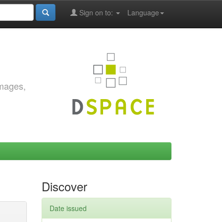
Sign on to:
Language
images,
Discover
Date issued