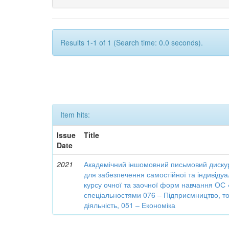
Results 1-1 of 1 (Search time: 0.0 seconds).
Item hits:
Issue
Title
Date
2021
Академічний іншомовний письмовий дискур
для забезпечення самостійної та індивідуа
курсу очної та заочної форм навчання ОС 
спеціальностями 076 – Підприємництво, то
діяльність, 051 – Економіка