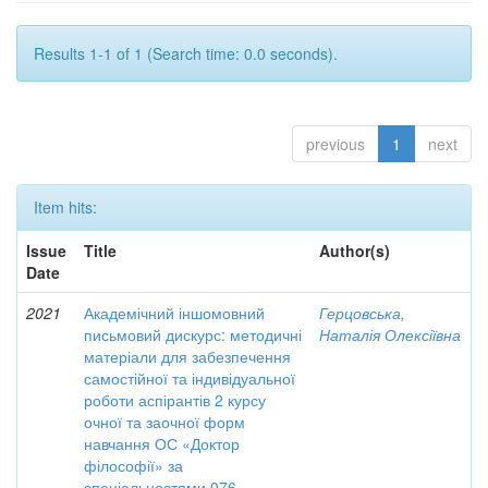
Results 1-1 of 1 (Search time: 0.0 seconds).
previous
1
next
Item hits:
Issue
Title
Author(s)
Date
2021
Академічний іншомовний
Герцовська,
письмовий дискурс: методичні
Наталія Олексіївна
матеріали для забезпечення
самостійної та індивідуальної
роботи аспірантів 2 курсу
очної та заочної форм
навчання ОС «Доктор
філософії» за
спеціальностями 076 –