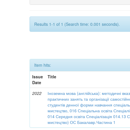
Results 1-1 of 1 (Search time: 0.001 seconds).
Item hits:
Issue
Title
Date
2022
Іноземна мова (англійська): методичні вка
практичних занять та організації самостійн
студентів денної форми навчання спеціал
мистецтво, 016 Спеціальна освіта Спеціалі
014 Середня освіта Спеціалізація 014.13 
мистецтво) ОС Бакалавр.Частина 1