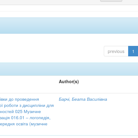
previous
1
Author(s)
зівки до проведення
Барчі, Беата Василівна
ої роботи з дисципліни для
ьностей 025 Музичне
зація 016.01 – логопедія,
Середня освіта (музичне