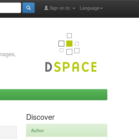
Sign on to:
Language
images,
Discover
Author