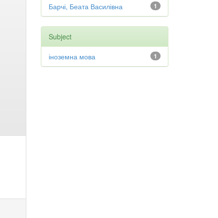
Барчі, Беата Василівна
1
Subject
іноземна мова
1