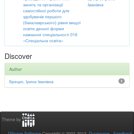
занять та організації
Іванівна
самостійної роботи для
здобувачів першого
(бакалаврського) рівня вищої
освіти денної форми
навчання спеціальності 016
«Спеціальна освіта»
Discover
Author
Брецко, Ірина Іванівна
1
Theme by
DSpace Software
Copyright © 2002-2013
Duraspace
-
Feedback