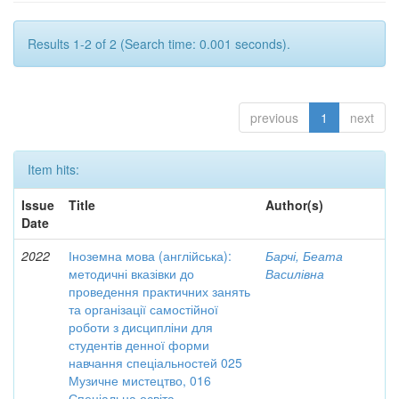
Results 1-2 of 2 (Search time: 0.001 seconds).
previous
1
next
Item hits:
Issue
Title
Author(s)
Date
2022
Іноземна мова (англійська):
Барчі, Беата
методичні вказівки до
Василівна
проведення практичних занять
та організації самостійної
роботи з дисципліни для
студентів денної форми
навчання спеціальностей 025
Музичне мистецтво, 016
Спеціальна освіта