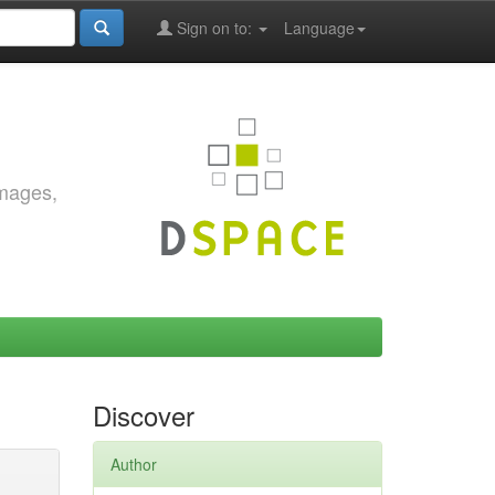
Sign on to:
Language
images,
Discover
Author