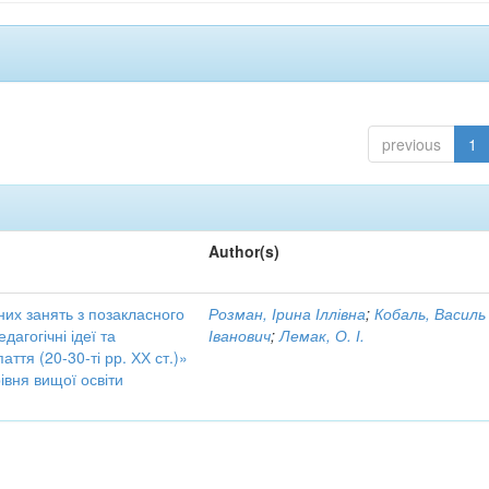
previous
1
Author(s)
них занять з позакласного
Розман, Ірина Іллівна
;
Кобаль, Василь
дагогічні ідеї та
Іванович
;
Лемак, О. І.
аття (20-30-ті рр. ХХ ст.)»
івня вищої освіти