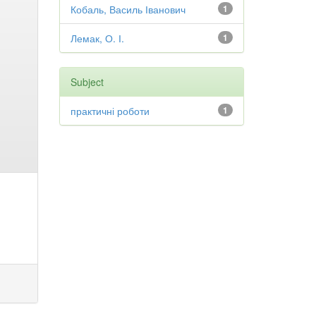
Кобаль, Василь Іванович
1
Лемак, О. І.
1
Subject
практичні роботи
1