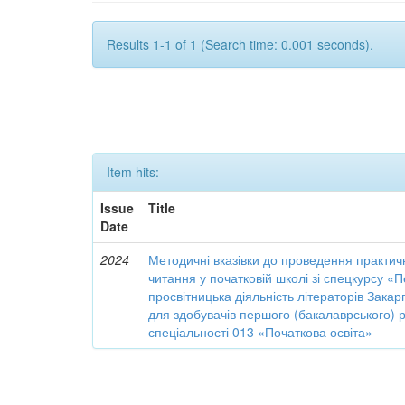
Results 1-1 of 1 (Search time: 0.001 seconds).
Item hits:
Issue
Title
Date
2024
Методичні вказівки до проведення практич
читання у початковій школі зі спецкурсу «Пе
просвітницька діяльність літераторів Закарп
для здобувачів першого (бакалаврського) р
спеціальності 013 «Початкова освіта»