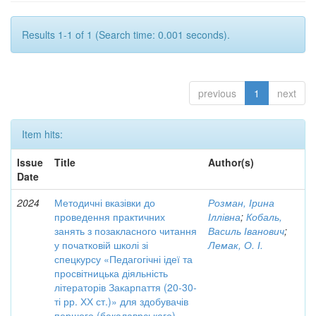
Results 1-1 of 1 (Search time: 0.001 seconds).
previous
1
next
Item hits:
Issue
Title
Author(s)
Date
2024
Методичні вказівки до
Розман, Ірина
проведення практичних
Іллівна
;
Кобаль,
занять з позакласного читання
Василь Іванович
;
у початковій школі зі
Лемак, О. І.
спецкурсу «Педагогічні ідеї та
просвітницька діяльність
літераторів Закарпаття (20-30-
ті рр. ХХ ст.)» для здобувачів
першого (бакалаврського)