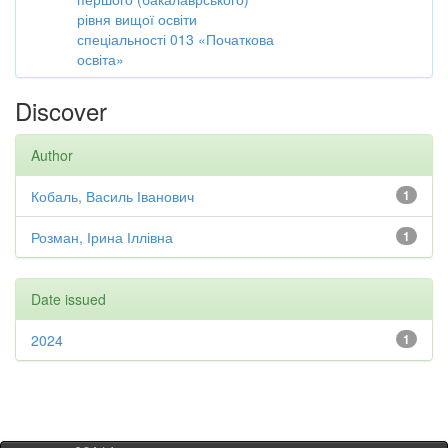
рівня вищої освіти
спеціальності 013 «Початкова
освіта»
Discover
Author
Кобаль, Василь Іванович
1
Розман, Ірина Іллівна
1
Date issued
2024
1