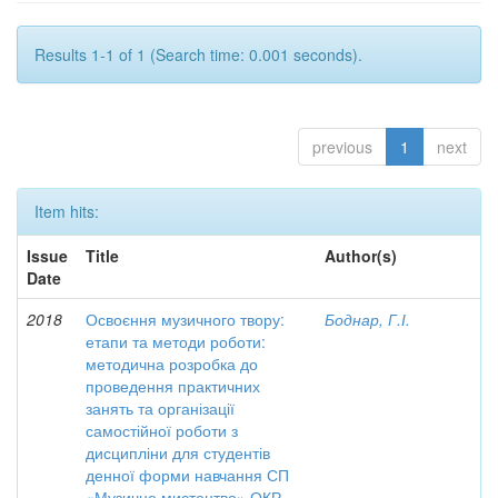
Results 1-1 of 1 (Search time: 0.001 seconds).
previous
1
next
Item hits:
Issue
Title
Author(s)
Date
2018
Освоєння музичного твору:
Боднар, Г.І.
етапи та методи роботи:
методична розробка до
проведення практичних
занять та організації
самостійної роботи з
дисципліни для студентів
денної форми навчання СП
«Музичне мистецтво» ОКР