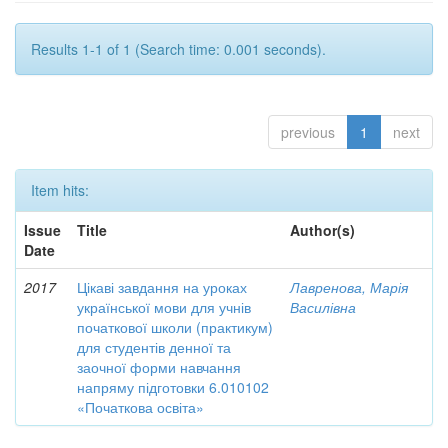
Results 1-1 of 1 (Search time: 0.001 seconds).
previous
1
next
Item hits:
Issue
Title
Author(s)
Date
2017
Цікаві завдання на уроках
Лавренова, Марія
української мови для учнів
Василівна
початкової школи (практикум)
для студентів денної та
заочної форми навчання
напряму підготовки 6.010102
«Початкова освіта»